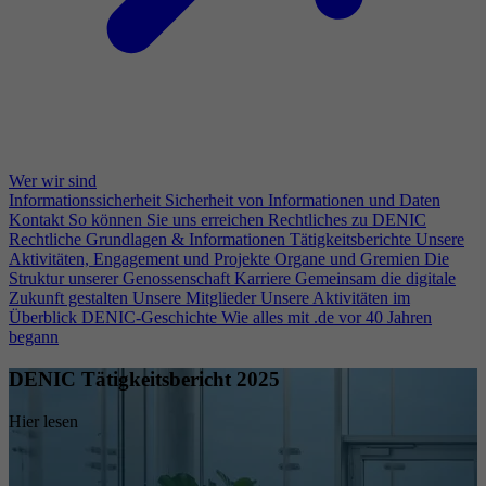
Wer wir sind
Informationssicherheit
Sicherheit von Informationen und Daten
Kontakt
So können Sie uns erreichen
Rechtliches zu DENIC
Rechtliche Grundlagen & Informationen
Tätigkeitsberichte
Unsere
Aktivitäten, Engagement und Projekte
Organe und Gremien
Die
Struktur unserer Genossenschaft
Karriere
Gemeinsam die digitale
Zukunft gestalten
Unsere Mitglieder
Unsere Aktivitäten im
Überblick
DENIC-Geschichte
Wie alles mit .de vor 40 Jahren
begann
DENIC Tätigkeitsbericht 2025
Hier lesen