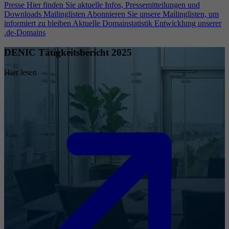
Presse
Hier finden Sie aktuelle Infos, Pressemitteilungen und
Downloads
Mailinglisten
Abonnieren Sie unsere Mailinglisten, um
informiert zu bleiben
Aktuelle Domainstatistik
Entwicklung unserer
.de-Domains
DENIC Tätigkeitsbericht 2025
Hier lesen