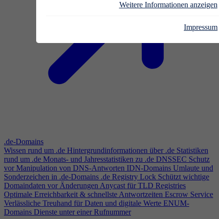
Weitere Informationen anzeigen
Impressum
.de-Domains
Wissen rund um .de
Hintergrundinformationen über .de
Statistiken
rund um .de
Monats- und Jahresstatistiken zu .de
DNSSEC
Schutz
vor Manipulation von DNS-Antworten
IDN-Domains
Umlaute und
Sonderzeichen in .de-Domains
.de Registry Lock
Schützt wichtige
Domaindaten vor Änderungen
Anycast für TLD Registries
Optimale Erreichbarkeit & schnellste Antwortzeiten
Escrow Service
Verlässliche Treuhand für Daten und digitale Werte
ENUM-
Domains
Dienste unter einer Rufnummer