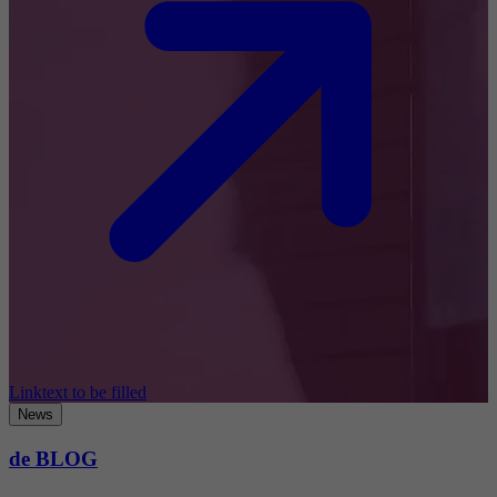
Linktext to be filled
News
de BLOG