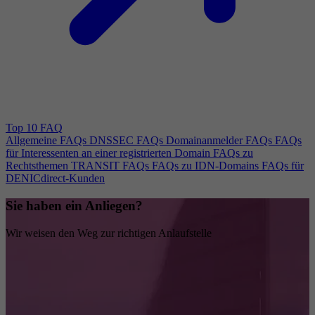
Top 10 FAQ
Allgemeine FAQs
DNSSEC FAQs
Domainanmelder FAQs
FAQs
für Interessenten an einer registrierten Domain
FAQs zu
Rechtsthemen
TRANSIT FAQs
FAQs zu IDN-Domains
FAQs für
DENICdirect-Kunden
Sie haben ein Anliegen?
Wir weisen den Weg zur richtigen Anlaufstelle