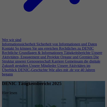
Wer wir sind
Informationssicherheit
Sicherheit von Informationen und Daten
Kontakt
So können Sie uns erreichen
Rechtliches zu DENIC
Rechtliche Grundlagen & Informationen
Tätigkeitsberichte
Unsere
Aktivitäten, Engagement und Projekte
Organe und Gremien
Die
Struktur unserer Genossenschaft
Karriere
Gemeinsam die digitale
Zukunft gestalten
Unsere Mitglieder
Unsere Aktivitäten im
Überblick
DENIC-Geschichte
Wie alles mit .de vor 40 Jahren
begann
DENIC Tätigkeitsbericht 2025
Hier lesen