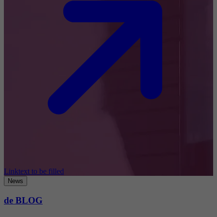
Linktext to be filled
News
de BLOG