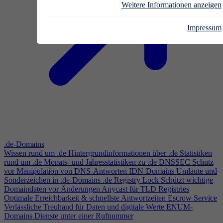
Weitere Informationen anzeigen
Impressum
.de-Domains
Wissen rund um .de
Hintergrundinformationen über .de
Statistiken
rund um .de
Monats- und Jahresstatistiken zu .de
DNSSEC
Schutz
vor Manipulation von DNS-Antworten
IDN-Domains
Umlaute und
Sonderzeichen in .de-Domains
.de Registry Lock
Schützt wichtige
Domaindaten vor Änderungen
Anycast für TLD Registries
Optimale Erreichbarkeit & schnellste Antwortzeiten
Escrow Service
Verlässliche Treuhand für Daten und digitale Werte
ENUM-
Domains
Dienste unter einer Rufnummer