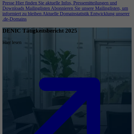
Presse
Hier finden Sie aktuelle Infos, Pressemitteilungen und
Downloads
Mailinglisten
Abonnieren Sie unsere Mailinglisten, um
informiert zu bleiben
Aktuelle Domainstatistik
Entwicklung unserer
.de-Domains
DENIC Tätigkeitsbericht 2025
Hier lesen