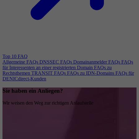
Top 10 FAQ
Allgemeine FAQs
DNSSEC FAQs
Domainanmelder FAQs
FAQs
für Interessenten an einer registrierten Domain
FAQs zu
Rechtsthemen
TRANSIT FAQs
FAQs zu IDN-Domains
FAQs für
DENICdirect-Kunden
Sie haben ein Anliegen?
Wir weisen den Weg zur richtigen Anlaufstelle