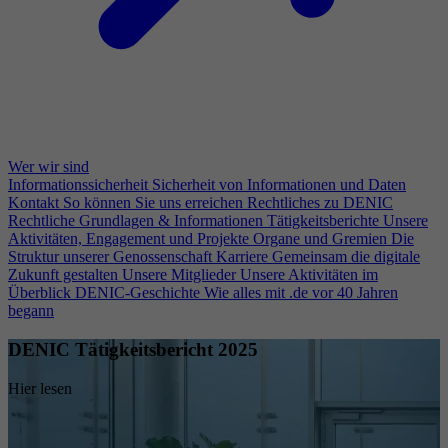
Wer wir sind
Informationssicherheit
Sicherheit von Informationen und Daten
Kontakt
So können Sie uns erreichen
Rechtliches zu DENIC
Rechtliche Grundlagen & Informationen
Tätigkeitsberichte
Unsere
Aktivitäten, Engagement und Projekte
Organe und Gremien
Die
Struktur unserer Genossenschaft
Karriere
Gemeinsam die digitale
Zukunft gestalten
Unsere Mitglieder
Unsere Aktivitäten im
Überblick
DENIC-Geschichte
Wie alles mit .de vor 40 Jahren
begann
DENIC Tätigkeitsbericht 2025
Hier lesen