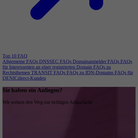
Top 10 FAQ
Allgemeine FAQs
DNSSEC FAQs
Domainanmelder FAQs
FAQs
für Interessenten an einer registrierten Domain
FAQs zu
Rechtsthemen
TRANSIT FAQs
FAQs zu IDN-Domains
FAQs für
DENICdirect-Kunden
Sie haben ein Anliegen?
Wir weisen den Weg zur richtigen Anlaufstelle