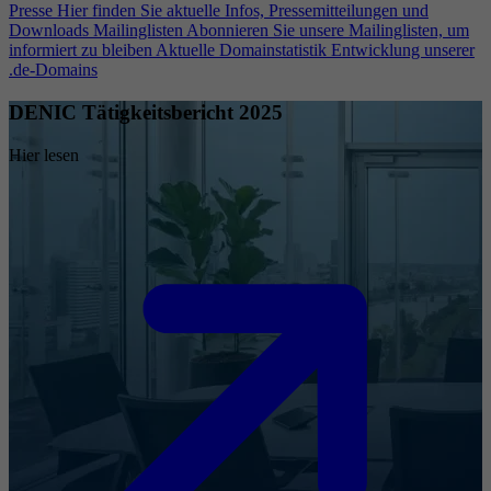
Presse
Hier finden Sie aktuelle Infos, Pressemitteilungen und
Downloads
Mailinglisten
Abonnieren Sie unsere Mailinglisten, um
informiert zu bleiben
Aktuelle Domainstatistik
Entwicklung unserer
.de-Domains
DENIC Tätigkeitsbericht 2025
Hier lesen