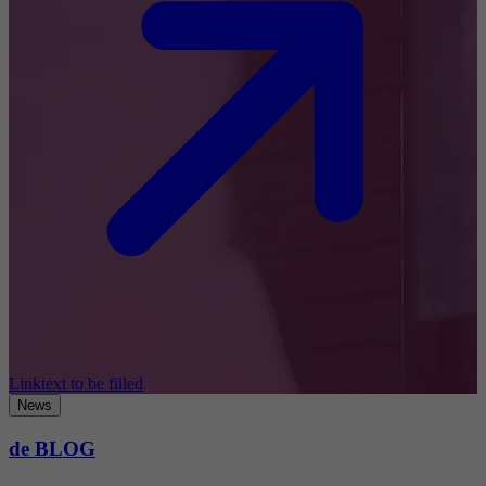
Linktext to be filled
News
de BLOG