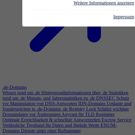
Weitere Informationen anzeigen
Impressum
.de-Domains
Wissen rund um .de
Hintergrundinformationen über .de
Statistiken
rund um .de
Monats- und Jahresstatistiken zu .de
DNSSEC
Schutz
vor Manipulation von DNS-Antworten
IDN-Domains
Umlaute und
Sonderzeichen in .de-Domains
.de Registry Lock
Schützt wichtige
Domaindaten vor Änderungen
Anycast für TLD Registries
Optimale Erreichbarkeit & schnellste Antwortzeiten
Escrow Service
Verlässliche Treuhand für Daten und digitale Werte
ENUM-
Domains
Dienste unter einer Rufnummer